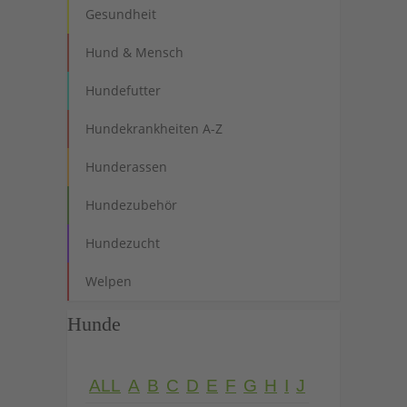
Gesundheit
Hund & Mensch
Hundefutter
Hundekrankheiten A-Z
Hunderassen
Hundezubehör
Hundezucht
Welpen
Hunde
ALL
A
B
C
D
E
F
G
H
I
J