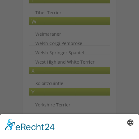
T
Tibet Terrier
W
Weimaraner
Welsh Corgi Pembroke
Welsh Springer Spaniel
West Highland White Terrier
X
Xoloitzcuintle
Y
Yorkshire Terrier
Archiv