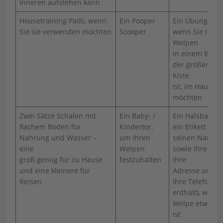
Inneren aufstehen kann
Housetraining Pads, wenn
Ein Pooper
Ein Übungsstift
Sie sie verwenden möchten
Scooper
wenn Sie Ihre
Welpen
in einem Berei
der größer als
Kiste
ist, im Haus ha
möchten
Zwei Sätze Schalen mit
Ein Baby- /
Ein Halsband 
flachem Boden für
Kindertor,
ein Etikett (das
Nahrung und Wasser –
um Ihren
seinen Namen
eine
Welpen
sowie Ihren N
groß genug für zu Hause
festzuhalten
Ihre
und eine kleinere für
Adresse und
Reisen
Ihre Telefonn
enthält), wenn
Welpe etwas äl
ist