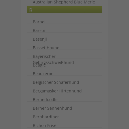
Australian Shepherd Blue Merle
B
Barbet
Barsoi
Basenji
Basset Hound
Bayerischer
Gebirgsschweißhund
Beagle
Beauceron
Belgischer Schäferhund
Bergamasker Hirtenhund
Bernedoodle
Berner Sennenhund
Bernhardiner
Bichon Frisé