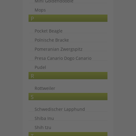
Mini Goldendoodle
Mops
P
Pocket Beagle
Polnische Bracke
Pomeranian Zwergspitz
Presa Canario Dogo Canario
Pudel
R
Rottweiler
S
Schwedischer Lapphund
Shiba Inu
Shih tzu