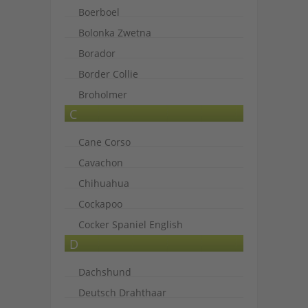
Boerboel
Bolonka Zwetna
Borador
Border Collie
Broholmer
C
Cane Corso
Cavachon
Chihuahua
Cockapoo
Cocker Spaniel English
D
Dachshund
Deutsch Drahthaar