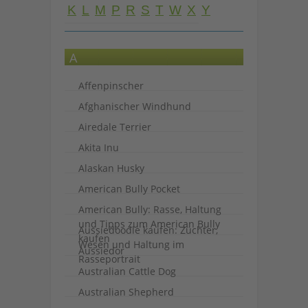
K
L
M
P
R
S
T
W
X
Y
A
Affenpinscher
Afghanischer Windhund
Airedale Terrier
Akita Inu
Alaskan Husky
American Bully Pocket
American Bully: Rasse, Haltung
und Tipps zum American Bully
Aussiedoodle kaufen: Züchter,
kaufen
Wesen und Haltung im
Aussiedor
Rasseportrait
Australian Cattle Dog
Australian Shepherd