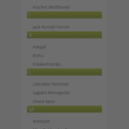
Irischer Wolfshund
J
Jack Russell Terrier
K
Kangal
Kishu
Kooikerhondje
L
Labrador Retriever
Lagotto Romagnolo
Lhasa Apso
M
Maltipoo