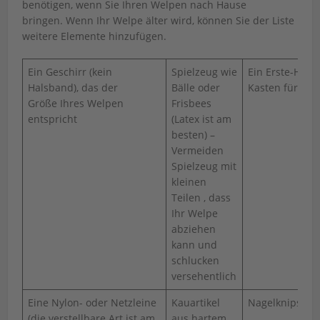
benötigen, wenn Sie Ihren Welpen nach Hause
bringen. Wenn Ihr Welpe älter wird, können Sie der Liste
weitere Elemente hinzufügen.
Ein Geschirr (kein
Spielzeug wie
Ein Erste-Hilfe-
Halsband), das der
Bälle oder
Kasten für Notf
Größe Ihres Welpen
Frisbees
entspricht
(Latex ist am
besten) –
Vermeiden
Spielzeug mit
kleinen
Teilen , dass
Ihr Welpe
abziehen
kann und
schlucken
versehentlich
Eine Nylon- oder Netzleine
Kauartikel
Nagelknipser
(die verstellbare Art ist am
aus hartem