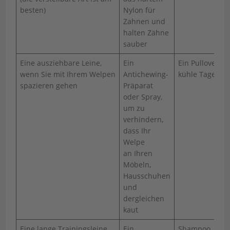
besten)
Nylon für
Zahnen und
halten Zähne
sauber
Eine ausziehbare Leine,
Ein
Ein Pullover fü
wenn Sie mit Ihrem Welpen
Antichewing-
kühle Tage
spazieren gehen
Präparat
oder Spray,
um zu
verhindern,
dass Ihr
Welpe
an Ihren
Möbeln,
Hausschuhen
und
dergleichen
kaut
Eine lange Trainingsleine
Ein
Shampoo