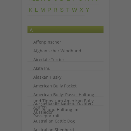
K
L
M
P
R
S
T
W
X
Y
A
Affenpinscher
Afghanischer Windhund
Airedale Terrier
Akita Inu
Alaskan Husky
American Bully Pocket
American Bully: Rasse, Haltung
und Tipps zum American Bully
Aussiedoodle kaufen: Züchter,
kaufen
Wesen und Haltung im
Aussiedor
Rasseportrait
Australian Cattle Dog
Australian Shepherd