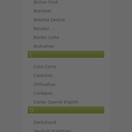
Bichon Frisé
Boerboel
Bolonka Zwetna
Borador
Border Collie
Broholmer
C
Cane Corso
Cavachon
Chihuahua
Cockapoo
Cocker Spaniel English
D
Dachshund
Deutsch Drahthaar