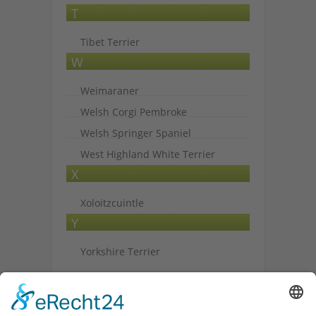
T
Tibet Terrier
W
Weimaraner
Welsh Corgi Pembroke
Welsh Springer Spaniel
West Highland White Terrier
X
Xoloitzcuintle
Y
Yorkshire Terrier