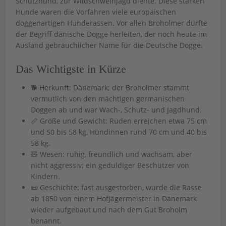
Schutzhund, zur Wildschweinjagd diente. Diese starken
Hunde waren die Vorfahren viele europäischen
doggenartigen Hunderassen. Vor allen Broholmer dürfte
der Begriff dänische Dogge herleiten, der noch heute im
Ausland gebräuchlicher Name für die Deutsche Dogge.
Das Wichtigste in Kürze
🐕 Herkunft: Dänemark; der Broholmer stammt
vermutlich von den mächtigen germanischen
Doggen ab und war Wach-, Schutz- und Jagdhund.
📏 Größe und Gewicht: Rüden erreichen etwa 75 cm
und 50 bis 58 kg, Hündinnen rund 70 cm und 40 bis
58 kg.
🧸 Wesen: ruhig, freundlich und wachsam, aber
nicht aggressiv; ein geduldiger Beschützer von
Kindern.
📜 Geschichte: fast ausgestorben, wurde die Rasse
ab 1850 von einem Hofjägermeister in Dänemark
wieder aufgebaut und nach dem Gut Broholm
benannt.