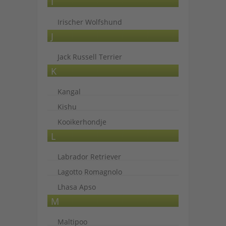
I
Irischer Wolfshund
J
Jack Russell Terrier
K
Kangal
Kishu
Kooikerhondje
L
Labrador Retriever
Lagotto Romagnolo
Lhasa Apso
M
Maltipoo