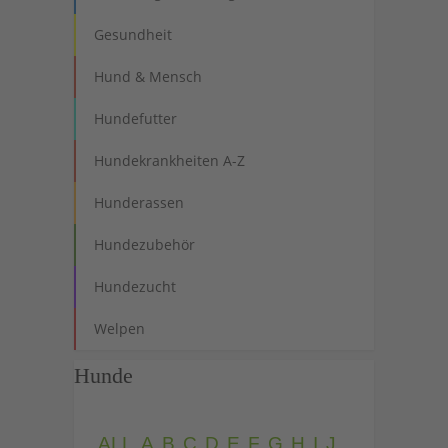
Gesundheit
Hund & Mensch
Hundefutter
Hundekrankheiten A-Z
Hunderassen
Hundezubehör
Hundezucht
Welpen
Hunde
ALL
A
B
C
D
E
F
G
H
I
J