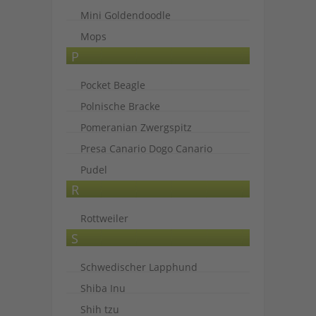
Mini Goldendoodle
Mops
P
Pocket Beagle
Polnische Bracke
Pomeranian Zwergspitz
Presa Canario Dogo Canario
Pudel
R
Rottweiler
S
Schwedischer Lapphund
Shiba Inu
Shih tzu