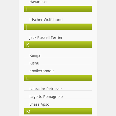
Havaneser
I
Irischer Wolfshund
J
Jack Russell Terrier
K
Kangal
Kishu
Kooikerhondje
L
Labrador Retriever
Lagotto Romagnolo
Lhasa Apso
M