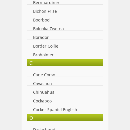
Bernhardiner
Bichon Frisé
Boerboel
Bolonka Zwetna
Borador
Border Collie
Broholmer
C
Cane Corso
Cavachon
Chihuahua
Cockapoo
Cocker Spaniel English
D
Dachshund