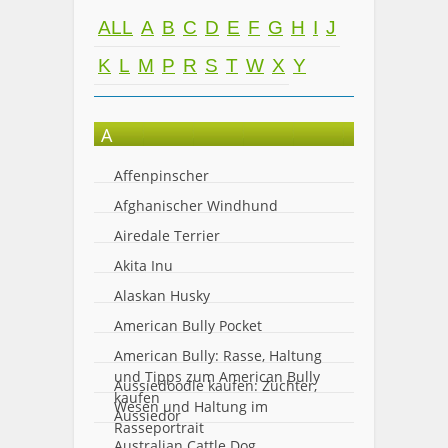
ALL
A
B
C
D
E
F
G
H
I
J
K
L
M
P
R
S
T
W
X
Y
A
Affenpinscher
Afghanischer Windhund
Airedale Terrier
Akita Inu
Alaskan Husky
American Bully Pocket
American Bully: Rasse, Haltung
und Tipps zum American Bully
Aussiedoodle kaufen: Züchter,
kaufen
Wesen und Haltung im
Aussiedor
Rasseportrait
Australian Cattle Dog