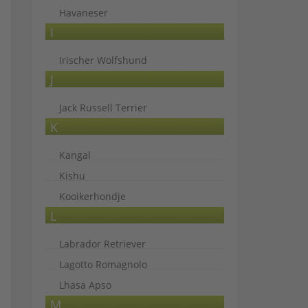
Havaneser
I
Irischer Wolfshund
J
Jack Russell Terrier
K
Kangal
Kishu
Kooikerhondje
L
Labrador Retriever
Lagotto Romagnolo
Lhasa Apso
M