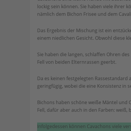
lockig sein können. Sie haben viele ihrer 
nämlich dem Bichon Frisee und dem Cavalie
Das Ergebnis der Mischung ist ein entzü
einem niedlichen Gesicht. Obwohl diese kle
Sie haben die langen, schlaffen Ohren des K
Fell von beiden Elternrassen geerbt.
Da es keinen festgelegten Rassestandard a
geringfügig, wobei die eine Konsistenz in s
Bichons haben schöne weiße Mäntel und Ca
Fell, dafür aber auch in den Farben: weiß,
Infolgedessen können Cavachons viele vers