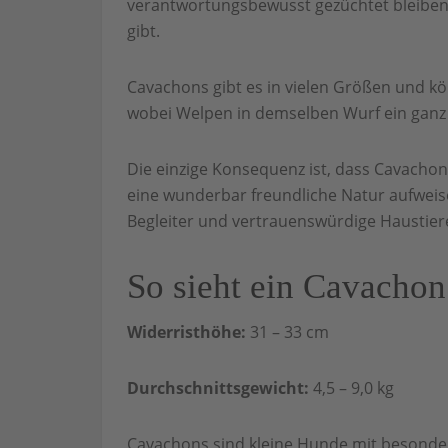
verantwortungsbewusst gezüchtet bleiben,
gibt.
Cavachons gibt es in vielen Größen und kö
wobei Welpen in demselben Wurf ein gan
Die einzige Konsequenz ist, dass Cavacho
eine wunderbar freundliche Natur aufweise
Begleiter und vertrauenswürdige Haustiere
So sieht ein Cavachon
Widerristhöhe:
31 – 33 cm
Durchschnittsgewicht:
4,5 – 9,0 kg
Cavachons sind kleine Hunde mit besonders