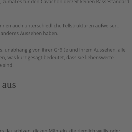
 zumal es für den Cavachon derzeit keinen Rassestandard
nnen auch unterschiedliche Fellstrukturen aufweisen,
z anderes Aussehen haben.
ns, unabhängig von ihrer Größe und ihrem Aussehen, alle
n, was kurz gesagt bedeutet, dass sie liebenswerte
 sind.
 aus
 flauschigen, dicken Mänteln, die ziemlich wellig oder