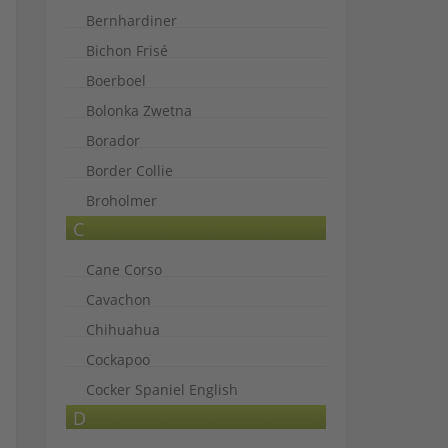
Bernhardiner
Bichon Frisé
Boerboel
Bolonka Zwetna
Borador
Border Collie
Broholmer
C
Cane Corso
Cavachon
Chihuahua
Cockapoo
Cocker Spaniel English
D