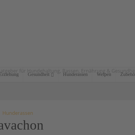
atgeber für Hundehaltung, Rassen, Ernährung & Gesundhe
Erziehung
Gesundheit
Hunderassen
Welpen
Zubehö
Hunderassen
avachon