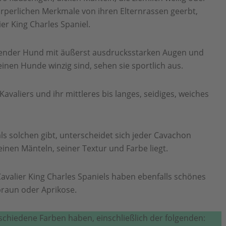
körperlichen Merkmale von ihren Elternrassen geerbt,
r King Charles Spaniel.
ckender Hund mit äußerst ausdrucksstarken Augen und
inen Hunde winzig sind, sehen sie sportlich aus.
avaliers und ihr mittleres bis langes, seidiges, weiches
ls solchen gibt, unterscheidet sich jeder Cavachon
einen Mänteln, seiner Textur und Farbe liegt.
valier King Charles Spaniels haben ebenfalls schönes
 braun oder Aprikose.
chiedene Farben haben, einschließlich der folgenden: