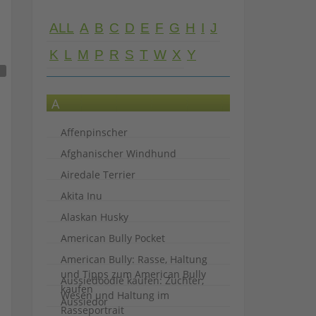
ALL
A
B
C
D
E
F
G
H
I
J
K
L
M
P
R
S
T
W
X
Y
A
Affenpinscher
Afghanischer Windhund
Airedale Terrier
Akita Inu
Alaskan Husky
American Bully Pocket
American Bully: Rasse, Haltung
und Tipps zum American Bully
Aussiedoodle kaufen: Züchter,
kaufen
Wesen und Haltung im
Aussiedor
Rasseportrait