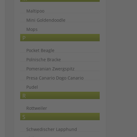
Maltipoo
Mini Goldendoodle
Mops
P
Pocket Beagle
Polnische Bracke
Pomeranian Zwergspitz
Presa Canario Dogo Canario
Pudel
R
Rottweiler
S
Schwedischer Lapphund