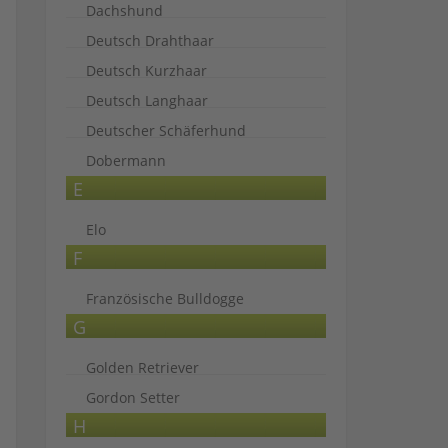
Dachshund
Deutsch Drahthaar
Deutsch Kurzhaar
Deutsch Langhaar
Deutscher Schäferhund
Dobermann
E
Elo
F
Französische Bulldogge
G
Golden Retriever
Gordon Setter
H