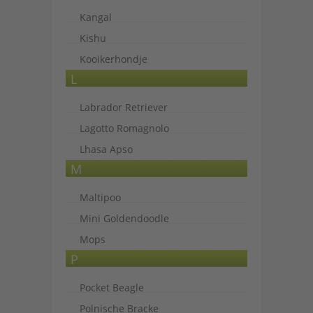
Kangal
Kishu
Kooikerhondje
L
Labrador Retriever
Lagotto Romagnolo
Lhasa Apso
M
Maltipoo
Mini Goldendoodle
Mops
P
Pocket Beagle
Polnische Bracke