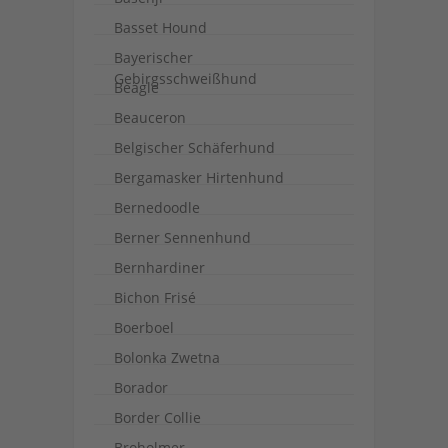
Basset Hound
Bayerischer
Gebirgsschweißhund
Beagle
Beauceron
Belgischer Schäferhund
Bergamasker Hirtenhund
Bernedoodle
Berner Sennenhund
Bernhardiner
Bichon Frisé
Boerboel
Bolonka Zwetna
Borador
Border Collie
Broholmer