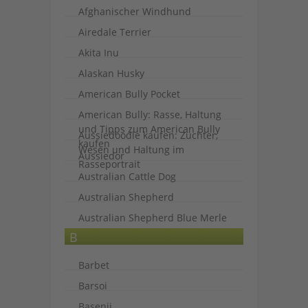
Afghanischer Windhund
Airedale Terrier
Akita Inu
Alaskan Husky
American Bully Pocket
American Bully: Rasse, Haltung
und Tipps zum American Bully
Aussiedoodle kaufen: Züchter,
kaufen
Wesen und Haltung im
Aussiedor
Rasseportrait
Australian Cattle Dog
Australian Shepherd
Australian Shepherd Blue Merle
B
Barbet
Barsoi
Basenji