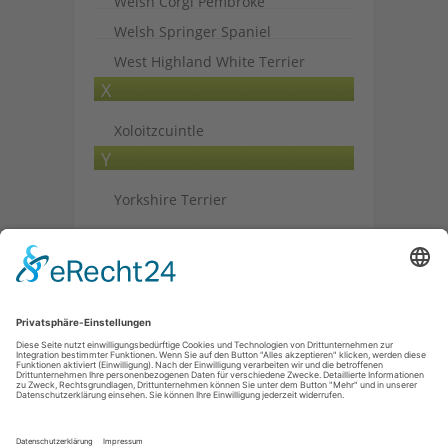
Welsh Corgi Pembroke
Welsh Springer Spaniel
West Highland White Terrier
X
Xoloitzcuintle
Y
Yorkshire Terrier
Archiv