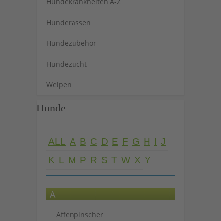
Hundekrankheiten A-Z
Hunderassen
Hundezubehör
Hundezucht
Welpen
Hunde
ALL
A
B
C
D
E
F
G
H
I
J
K
L
M
P
R
S
T
W
X
Y
A
Affenpinscher