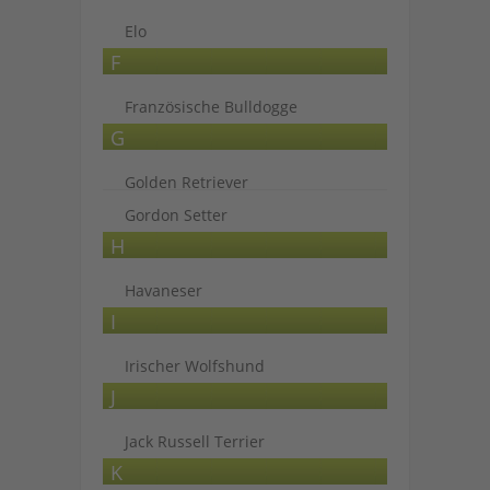
Elo
F
Französische Bulldogge
G
Golden Retriever
Gordon Setter
H
Havaneser
I
Irischer Wolfshund
J
Jack Russell Terrier
K