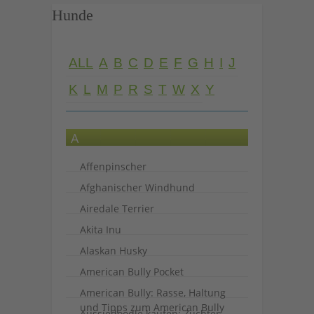
Hunde
ALL
A
B
C
D
E
F
G
H
I
J
K
L
M
P
R
S
T
W
X
Y
A
Affenpinscher
Afghanischer Windhund
Airedale Terrier
Akita Inu
Alaskan Husky
American Bully Pocket
American Bully: Rasse, Haltung
und Tipps zum American Bully
Aussiedoodle kaufen: Züchter,