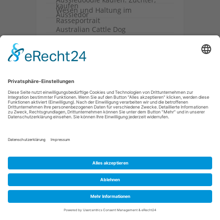
kaufen
Wesen und Haltung im
Aussiedor
Rasseportrait
Australian Cattle Dog
Australian Shepherd
Australian Shepherd Blue Merle
B
Barbet
Barsoi
Basenji
Basset Hound
Bayerischer
Gebirgsschweißhund
Beagle
Beauceron
Belgischer Schäferhund
Bergamasker Hirtenhund