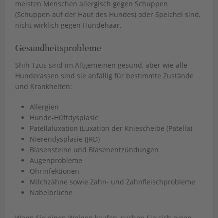
meisten Menschen allergisch gegen Schuppen
(Schuppen auf der Haut des Hundes) oder Speichel sind,
nicht wirklich gegen Hundehaar.
Gesundheitsprobleme
Shih Tzus sind im Allgemeinen gesund, aber wie alle
Hunderassen sind sie anfällig für bestimmte Zustände
und Krankheiten:
Allergien
Hunde-Hüftdysplasie
Patellaluxation (Luxation der Kniescheibe (Patella)
Nierendysplasie (JRD)
Blasensteine ​​und Blasenentzündungen
Augenprobleme
Ohrinfektionen
Milchzähne sowie Zahn- und Zahnfleischprobleme
Nabelbrüche
Wenn Sie einen Welpen kaufen, suchen Sie sich einen