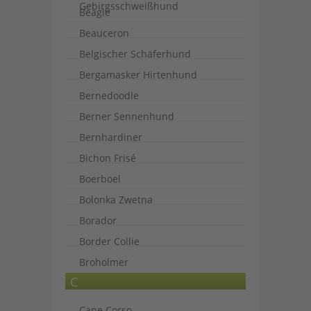
Gebirgsschweißhund
Beagle
Beauceron
Belgischer Schäferhund
Bergamasker Hirtenhund
Bernedoodle
Berner Sennenhund
Bernhardiner
Bichon Frisé
Boerboel
Bolonka Zwetna
Borador
Border Collie
Broholmer
C
Cane Corso