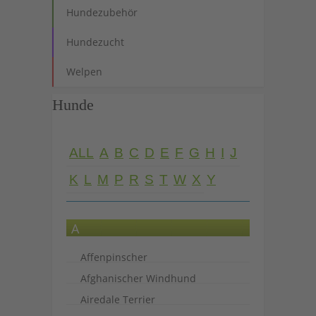
Hundezubehör
Hundezucht
Welpen
Hunde
ALL
A
B
C
D
E
F
G
H
I
J
K
L
M
P
R
S
T
W
X
Y
A
Affenpinscher
Afghanischer Windhund
Airedale Terrier