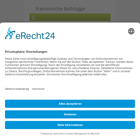
Französische Bulldogge
G
Golden Retriever
Gordon Setter
H
Havaneser
I
Irischer Wolfshund
J
Jack Russell Terrier
K
Kangal
Kishu