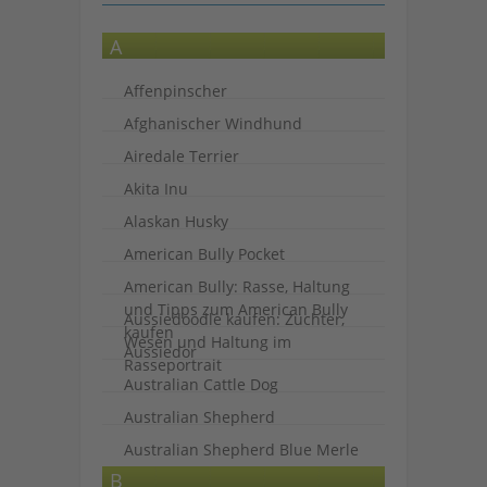
A
Affenpinscher
Afghanischer Windhund
Airedale Terrier
Akita Inu
Alaskan Husky
American Bully Pocket
American Bully: Rasse, Haltung
und Tipps zum American Bully
Aussiedoodle kaufen: Züchter,
kaufen
Wesen und Haltung im
Aussiedor
Rasseportrait
Australian Cattle Dog
Australian Shepherd
Australian Shepherd Blue Merle
B