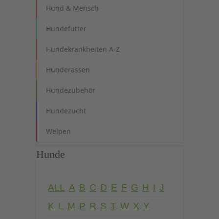
Hund & Mensch
Hundefutter
Hundekrankheiten A-Z
Hunderassen
Hundezubehör
Hundezucht
Welpen
Hunde
ALL
A
B
C
D
E
F
G
H
I
J
K
L
M
P
R
S
T
W
X
Y