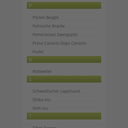
P
Pocket Beagle
Polnische Bracke
Pomeranian Zwergspitz
Presa Canario Dogo Canario
Pudel
R
Rottweiler
S
Schwedischer Lapphund
Shiba Inu
Shih tzu
T
Tibet Terrier