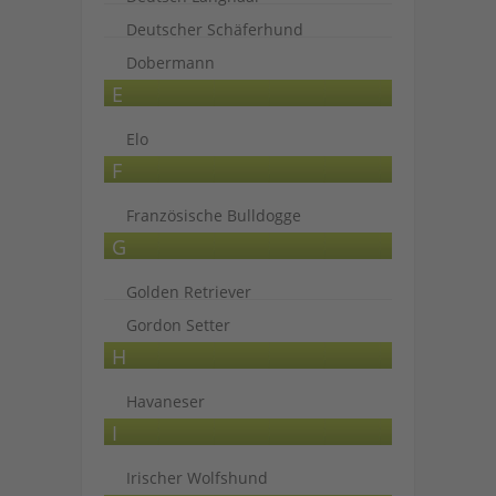
Deutscher Schäferhund
Dobermann
E
Elo
F
Französische Bulldogge
G
Golden Retriever
Gordon Setter
H
Havaneser
I
Irischer Wolfshund