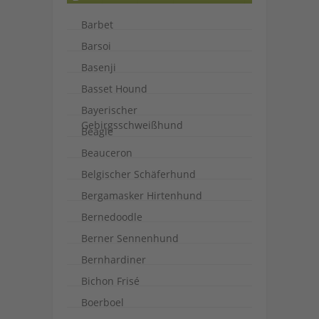
Barbet
Barsoi
Basenji
Basset Hound
Bayerischer
Gebirgsschweißhund
Beagle
Beauceron
Belgischer Schäferhund
Bergamasker Hirtenhund
Bernedoodle
Berner Sennenhund
Bernhardiner
Bichon Frisé
Boerboel