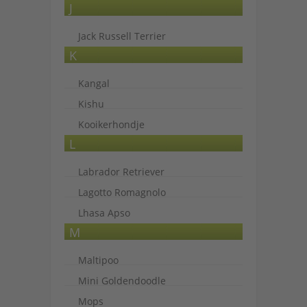
J
Jack Russell Terrier
K
Kangal
Kishu
Kooikerhondje
L
Labrador Retriever
Lagotto Romagnolo
Lhasa Apso
M
Maltipoo
Mini Goldendoodle
Mops