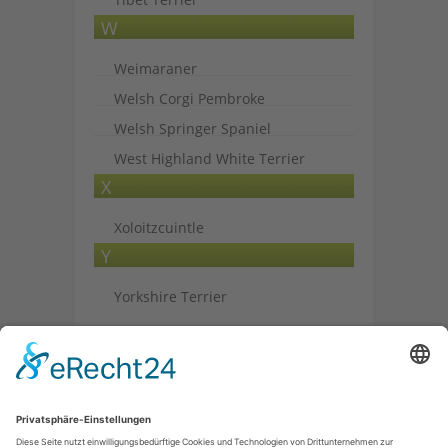
W
Weimaraner
Welsh Corgi Pembroke
Welsh Springer Spaniel
West Highland White Terrier
X
Xoloitzcuintle
Y
Yorkshire Terrier
Archiv