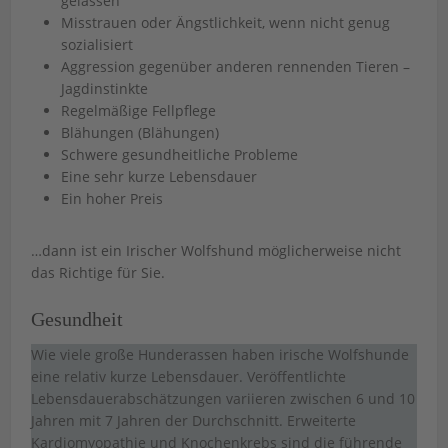
gelassen
Misstrauen oder Ängstlichkeit, wenn nicht genug
sozialisiert
Aggression gegenüber anderen rennenden Tieren –
Jagdinstinkte
Regelmäßige Fellpflege
Blähungen (Blähungen)
Schwere gesundheitliche Probleme
Eine sehr kurze Lebensdauer
Ein hoher Preis
…dann ist ein Irischer Wolfshund möglicherweise nicht
das Richtige für Sie.
Gesundheit
Wie viele große Hunderassen haben irische Wolfshunde
eine relativ kurze Lebensdauer. Veröffentlichte
Lebensdauerabschätzungen variieren zwischen 6 und 10
Jahren mit 7 Jahren der Durchschnitt. Erweiterte
Kardiomyopathie und Knochenkrebs sind die führende