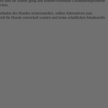
ll sind für Hunde giftig und können ernsthafte Gesundheitsprobleme
uchen.
efinden des Hundes sicherzustellen, sollten Alternativen zum
ell für Hunde entwickelt wurden und keine schädlichen Inhaltsstoffe