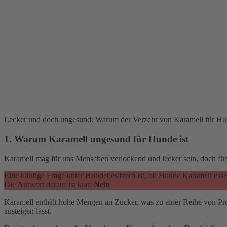
Lecker und doch ungesund: Warum der Verzehr von Karamell für Hund
1. Warum Karamell ungesund für Hunde ist
Karamell mag für uns Menschen verlockend und lecker sein, doch für
Eine häufige Frage unter Hundebesitzern ist, ob Hunde Karamell esse
Die Antwort darauf ist klar:
Nein
Karamell enthält hohe Mengen an Zucker, was zu einer Reihe von Pr
ansteigen lässt.