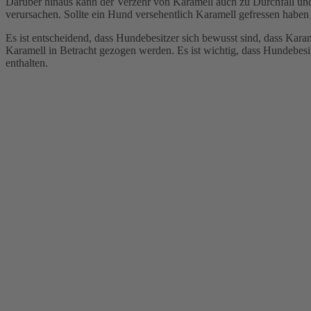
Darüber hinaus kann der Verzehr von Karamell auch zu Durchfall und
verursachen. Sollte ein Hund versehentlich Karamell gefressen haben
Es ist entscheidend, dass Hundebesitzer sich bewusst sind, dass Kara
Karamell in Betracht gezogen werden. Es ist wichtig, dass Hundebesi
enthalten.