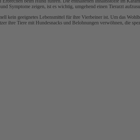
 Erbrechen beim Hund führen. Die enthaltenen Inhaltsstoffe im Karame
 und Symptome zeigen, ist es wichtig, umgehend einen Tierarzt aufzus
mell kein geeignetes Lebensmittel für ihre Vierbeiner ist. Um das Wohlb
tzer ihre Tiere mit Hundesnacks und Belohnungen verwöhnen, die spezi