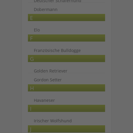
Deutscher Schäferhund
Dobermann
E
Elo
F
Französische Bulldogge
G
Golden Retriever
Gordon Setter
H
Havaneser
I
Irischer Wolfshund
J