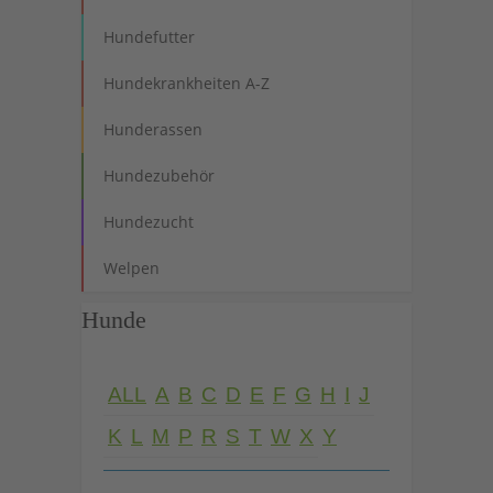
Hundefutter
Hundekrankheiten A-Z
Hunderassen
Hundezubehör
Hundezucht
Welpen
Hunde
ALL
A
B
C
D
E
F
G
H
I
J
K
L
M
P
R
S
T
W
X
Y