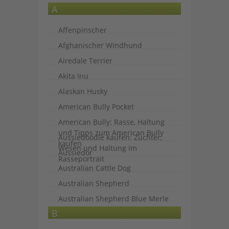
A
Affenpinscher
Afghanischer Windhund
Airedale Terrier
Akita Inu
Alaskan Husky
American Bully Pocket
American Bully: Rasse, Haltung
und Tipps zum American Bully
Aussiedoodle kaufen: Züchter,
kaufen
Wesen und Haltung im
Aussiedor
Rasseportrait
Australian Cattle Dog
Australian Shepherd
Australian Shepherd Blue Merle
B