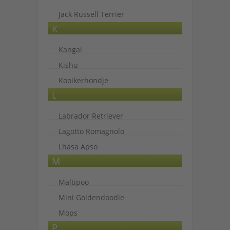
Jack Russell Terrier
K
Kangal
Kishu
Kooikerhondje
L
Labrador Retriever
Lagotto Romagnolo
Lhasa Apso
M
Maltipoo
Mini Goldendoodle
Mops
P