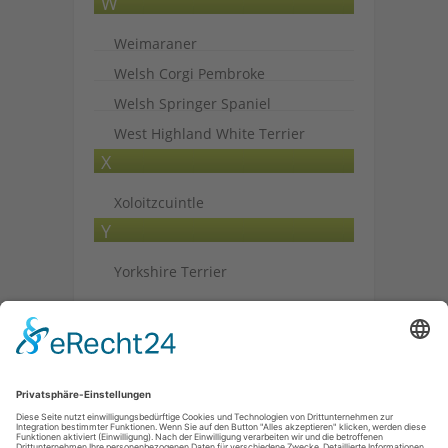
W
Weimaraner
Welsh Corgi Pembroke
Welsh Springer Spaniel
West Highland White Terrier
X
Xoloitzcuintle
Y
Yorkshire Terrier
Archiv