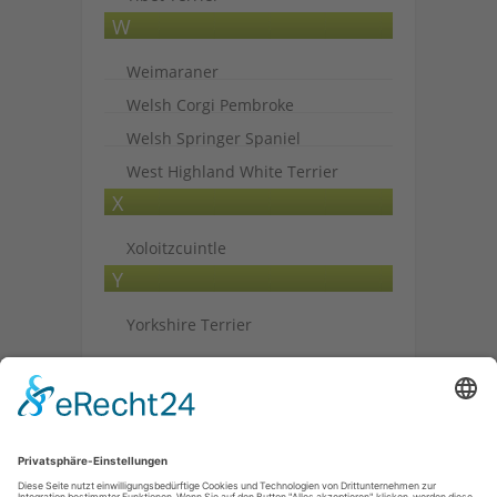
W
Weimaraner
Welsh Corgi Pembroke
Welsh Springer Spaniel
West Highland White Terrier
X
Xoloitzcuintle
Y
Yorkshire Terrier
Archiv