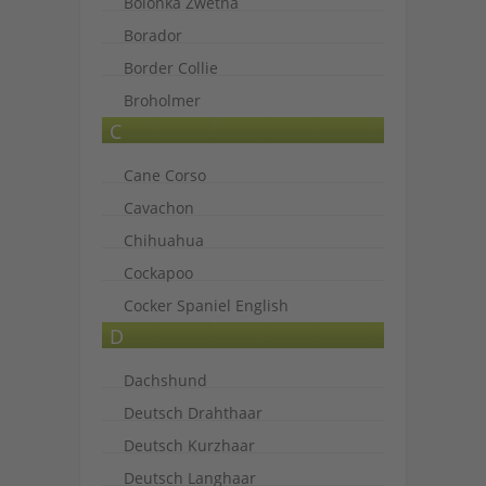
Bolonka Zwetna
Borador
Border Collie
Broholmer
C
Cane Corso
Cavachon
Chihuahua
Cockapoo
Cocker Spaniel English
D
Dachshund
Deutsch Drahthaar
Deutsch Kurzhaar
Deutsch Langhaar