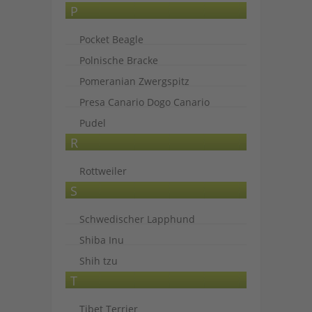
P
Pocket Beagle
Polnische Bracke
Pomeranian Zwergspitz
Presa Canario Dogo Canario
Pudel
R
Rottweiler
S
Schwedischer Lapphund
Shiba Inu
Shih tzu
T
Tibet Terrier