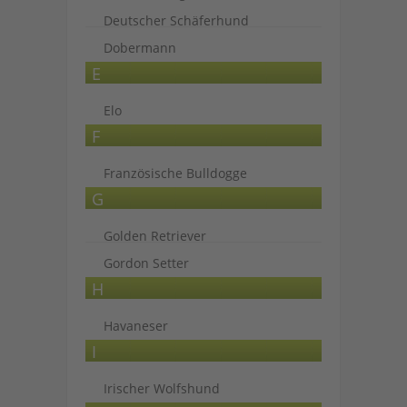
Deutscher Schäferhund
Dobermann
E
Elo
F
Französische Bulldogge
G
Golden Retriever
Gordon Setter
H
Havaneser
I
Irischer Wolfshund