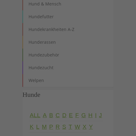
Hund & Mensch
Hundefutter
Hundekrankheiten A-Z
Hunderassen
Hundezubehör
Hundezucht
Welpen
Hunde
ALL
A
B
C
D
E
F
G
H
I
J
K
L
M
P
R
S
T
W
X
Y