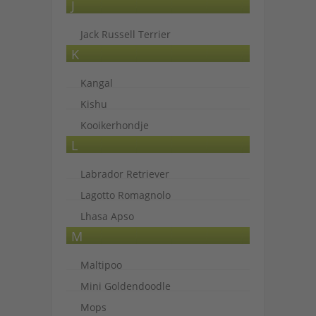
J
Jack Russell Terrier
K
Kangal
Kishu
Kooikerhondje
L
Labrador Retriever
Lagotto Romagnolo
Lhasa Apso
M
Maltipoo
Mini Goldendoodle
Mops