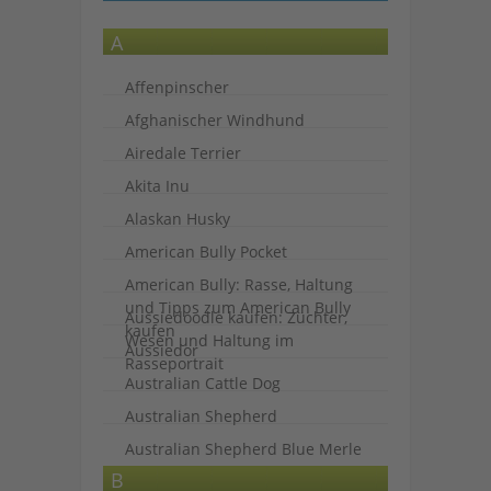
A
Affenpinscher
Afghanischer Windhund
Airedale Terrier
Akita Inu
Alaskan Husky
American Bully Pocket
American Bully: Rasse, Haltung
und Tipps zum American Bully
Aussiedoodle kaufen: Züchter,
kaufen
Wesen und Haltung im
Aussiedor
Rasseportrait
Australian Cattle Dog
Australian Shepherd
Australian Shepherd Blue Merle
B