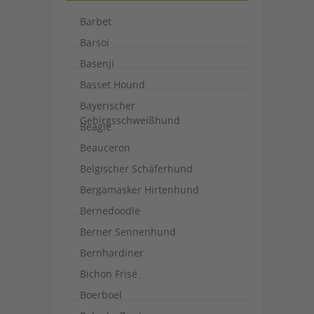
Barbet
Barsoi
Basenji
Basset Hound
Bayerischer
Gebirgsschweißhund
Beagle
Beauceron
Belgischer Schäferhund
Bergamasker Hirtenhund
Bernedoodle
Berner Sennenhund
Bernhardiner
Bichon Frisé
Boerboel