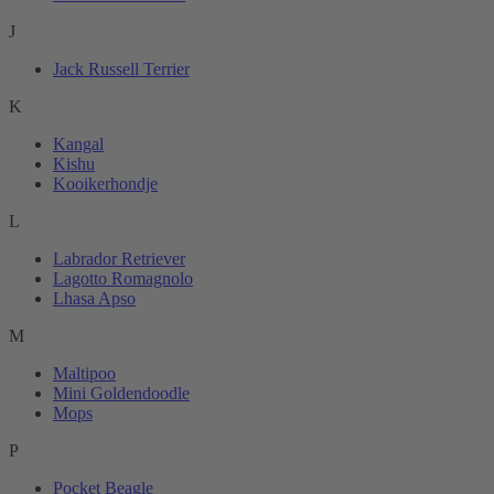
J
Jack Russell Terrier
K
Kangal
Kishu
Kooikerhondje
L
Labrador Retriever
Lagotto Romagnolo
Lhasa Apso
M
Maltipoo
Mini Goldendoodle
Mops
P
Pocket Beagle