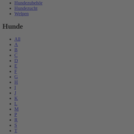
Hundezubehör
Hundezucht
Welpen
Hunde
All
A
B
C
D
E
F
G
H
I
J
K
L
M
P
R
S
T