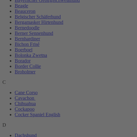
Bayerischer Gebirgsschweißhund
Beagle
Beauceron
Belgischer Schäferhund
Bergamasker Hirtenhund
Bernedoodle
Berner Sennenhund
Bernhardiner
Bichon Frisé
Boerboel
Bolonka Zwetna
Borador
Border Collie
Broholmer
C
Cane Corso
Cavachon
Chihuahua
Cockapoo
Cocker Spaniel English
D
Dachshund