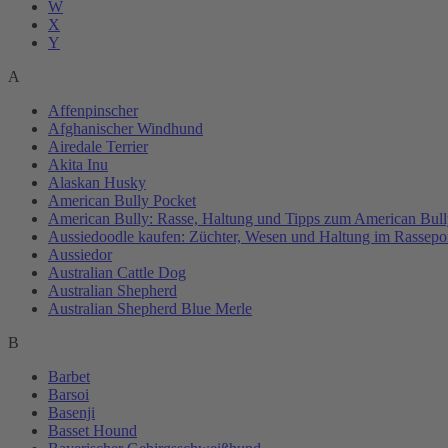
W
X
Y
A
Affenpinscher
Afghanischer Windhund
Airedale Terrier
Akita Inu
Alaskan Husky
American Bully Pocket
American Bully: Rasse, Haltung und Tipps zum American Bull
Aussiedoodle kaufen: Züchter, Wesen und Haltung im Rassepor
Aussiedor
Australian Cattle Dog
Australian Shepherd
Australian Shepherd Blue Merle
B
Barbet
Barsoi
Basenji
Basset Hound