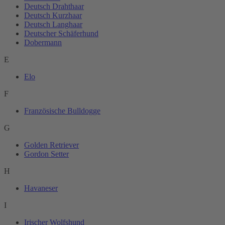
Deutsch Drahthaar
Deutsch Kurzhaar
Deutsch Langhaar
Deutscher Schäferhund
Dobermann
E
Elo
F
Französische Bulldogge
G
Golden Retriever
Gordon Setter
H
Havaneser
I
Irischer Wolfshund