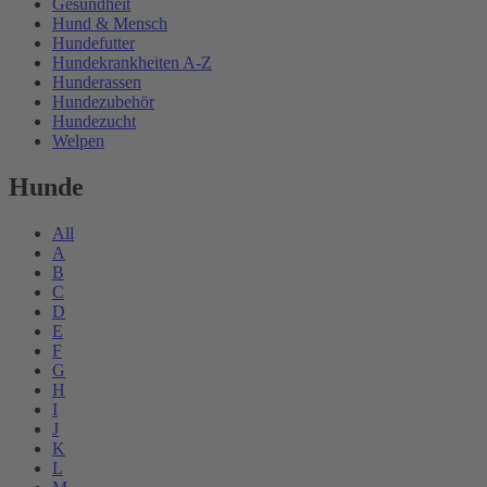
Gesundheit
Hund & Mensch
Hundefutter
Hundekrankheiten A-Z
Hunderassen
Hundezubehör
Hundezucht
Welpen
Hunde
All
A
B
C
D
E
F
G
H
I
J
K
L