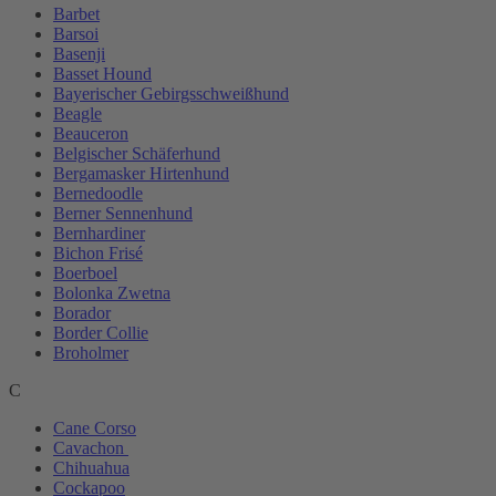
Barbet
Barsoi
Basenji
Basset Hound
Bayerischer Gebirgsschweißhund
Beagle
Beauceron
Belgischer Schäferhund
Bergamasker Hirtenhund
Bernedoodle
Berner Sennenhund
Bernhardiner
Bichon Frisé
Boerboel
Bolonka Zwetna
Borador
Border Collie
Broholmer
C
Cane Corso
Cavachon
Chihuahua
Cockapoo