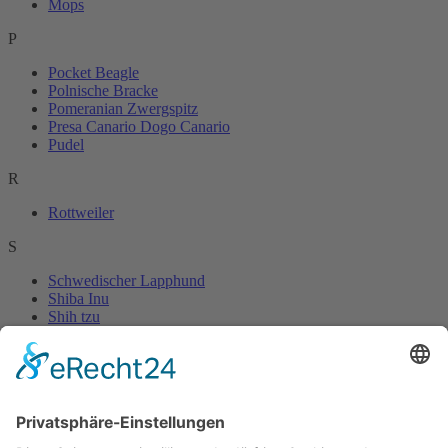
Mops
P
Pocket Beagle
Polnische Bracke
Pomeranian Zwergspitz
Presa Canario Dogo Canario
Pudel
R
Rottweiler
S
Schwedischer Lapphund
Shiba Inu
Shih tzu
T
Tibet Terrier
W