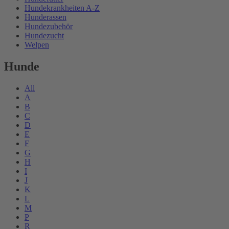
Hundekrankheiten A-Z
Hunderassen
Hundezubehör
Hundezucht
Welpen
Hunde
All
A
B
C
D
E
F
G
H
I
J
K
L
M
P
R