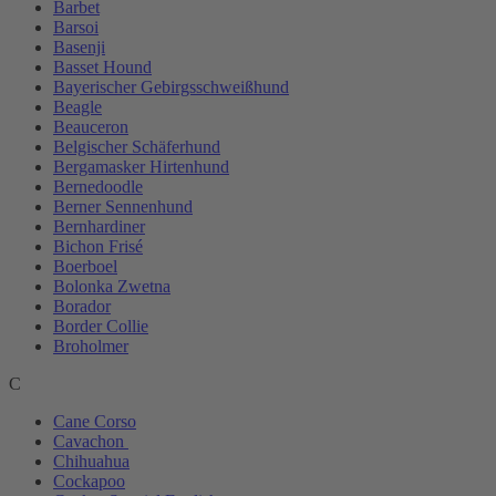
Barbet
Barsoi
Basenji
Basset Hound
Bayerischer Gebirgsschweißhund
Beagle
Beauceron
Belgischer Schäferhund
Bergamasker Hirtenhund
Bernedoodle
Berner Sennenhund
Bernhardiner
Bichon Frisé
Boerboel
Bolonka Zwetna
Borador
Border Collie
Broholmer
C
Cane Corso
Cavachon
Chihuahua
Cockapoo