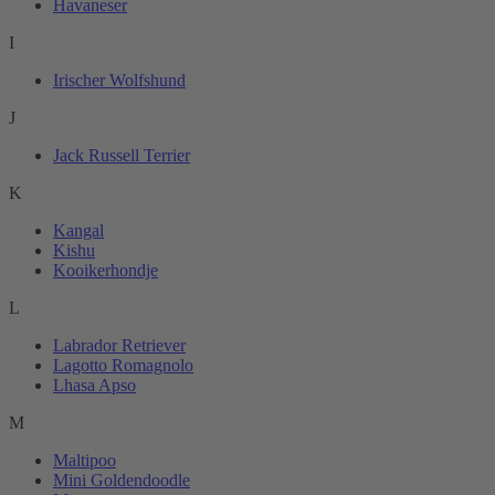
Havaneser
I
Irischer Wolfshund
J
Jack Russell Terrier
K
Kangal
Kishu
Kooikerhondje
L
Labrador Retriever
Lagotto Romagnolo
Lhasa Apso
M
Maltipoo
Mini Goldendoodle