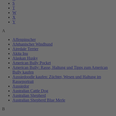
S
T
W
X
Y
A
Affenpinscher
Afghanischer Windhund
Airedale Terrier
Akita Inu
Alaskan Husky
American Bully Pocket
American Bully: Rasse, Haltung und Tipps zum American
Bully kaufen
Aussiedoodle kaufen: Züchter, Wesen und Haltung im
Rasseportrait
Aussiedor
Australian Cattle Dog
Australian Shepherd
Australian Shepherd Blue Merle
B