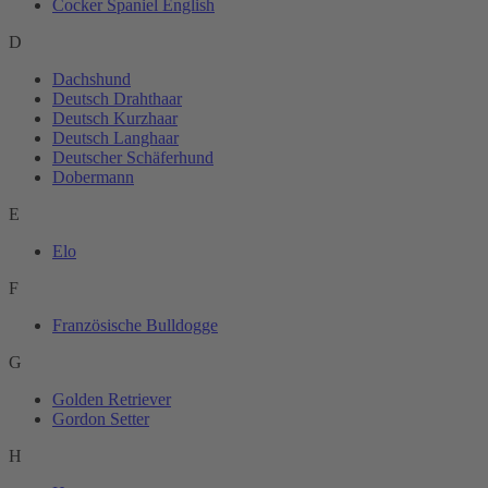
Cocker Spaniel English
D
Dachshund
Deutsch Drahthaar
Deutsch Kurzhaar
Deutsch Langhaar
Deutscher Schäferhund
Dobermann
E
Elo
F
Französische Bulldogge
G
Golden Retriever
Gordon Setter
H