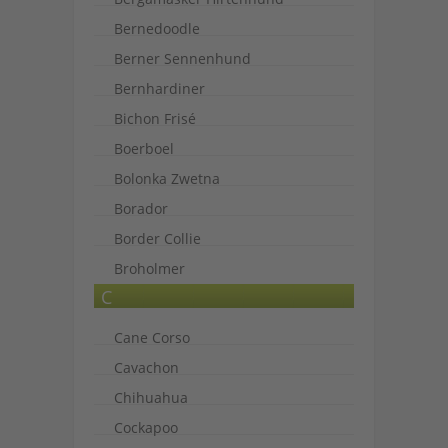
Bernedoodle
Berner Sennenhund
Bernhardiner
Bichon Frisé
Boerboel
Bolonka Zwetna
Borador
Border Collie
Broholmer
C
Cane Corso
Cavachon
Chihuahua
Cockapoo