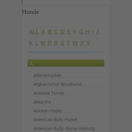
Hunde
ALL
A
B
C
D
E
F
G
H
I
J
K
L
M
P
R
S
T
W
X
Y
A
Affenpinscher
Afghanischer Windhund
Airedale Terrier
Akita Inu
Alaskan Husky
American Bully Pocket
American Bully: Rasse, Haltung