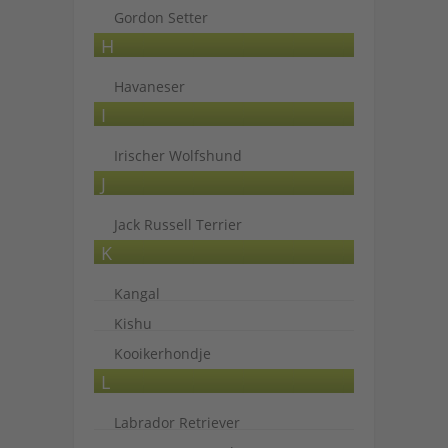
Gordon Setter
H
Havaneser
I
Irischer Wolfshund
J
Jack Russell Terrier
K
Kangal
Kishu
Kooikerhondje
L
Labrador Retriever