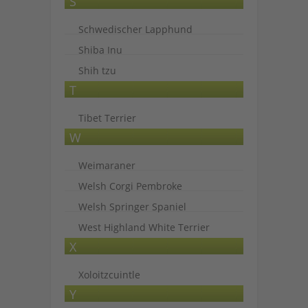
S
Schwedischer Lapphund
Shiba Inu
Shih tzu
T
Tibet Terrier
W
Weimaraner
Welsh Corgi Pembroke
Welsh Springer Spaniel
West Highland White Terrier
X
Xoloitzcuintle
Y