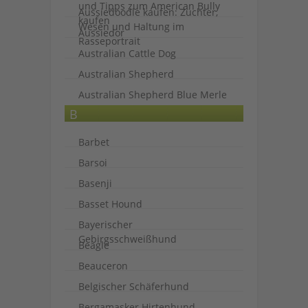
und Tipps zum American Bully
Aussiedoodle kaufen: Züchter,
kaufen
Wesen und Haltung im
Aussiedor
Rasseportrait
Australian Cattle Dog
Australian Shepherd
Australian Shepherd Blue Merle
B
Barbet
Barsoi
Basenji
Basset Hound
Bayerischer
Gebirgsschweißhund
Beagle
Beauceron
Belgischer Schäferhund
Bergamasker Hirtenhund