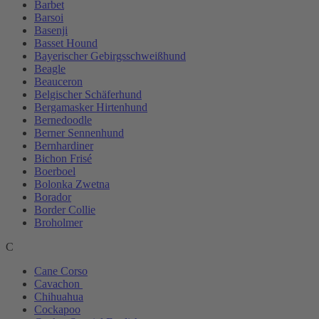
Barbet
Barsoi
Basenji
Basset Hound
Bayerischer Gebirgsschweißhund
Beagle
Beauceron
Belgischer Schäferhund
Bergamasker Hirtenhund
Bernedoodle
Berner Sennenhund
Bernhardiner
Bichon Frisé
Boerboel
Bolonka Zwetna
Borador
Border Collie
Broholmer
C
Cane Corso
Cavachon
Chihuahua
Cockapoo