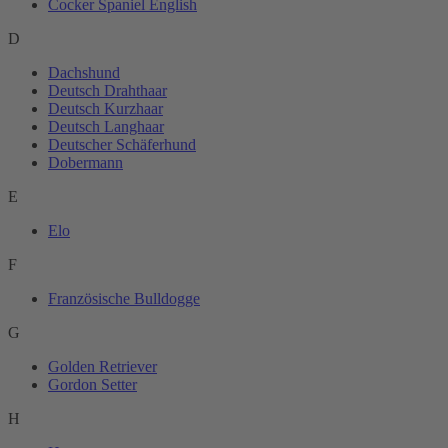
Cocker Spaniel English
D
Dachshund
Deutsch Drahthaar
Deutsch Kurzhaar
Deutsch Langhaar
Deutscher Schäferhund
Dobermann
E
Elo
F
Französische Bulldogge
G
Golden Retriever
Gordon Setter
H