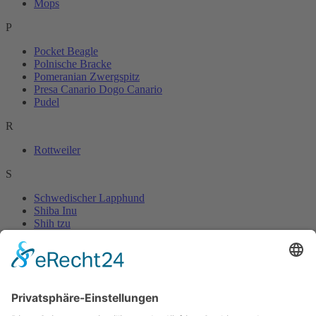
Mops
P
Pocket Beagle
Polnische Bracke
Pomeranian Zwergspitz
Presa Canario Dogo Canario
Pudel
R
Rottweiler
S
Schwedischer Lapphund
Shiba Inu
Shih tzu
T
Tibet Terrier
W