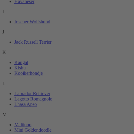
Havaneser
I
Irischer Wolfshund
J
Jack Russell Terrier
K
Kangal
Kishu
Kooikerhondje
L
Labrador Retriever
Lagotto Romagnolo
Lhasa Apso
M
Maltipoo
Mini Goldendoodle