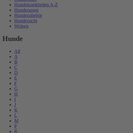
Hundekrankheiten A-Z
Hunderassen
Hundezubehör
Hundezucht
Welpen
Hunde
All
A
B
C
D
E
F
G
H
I
J
K
L
M
P
R