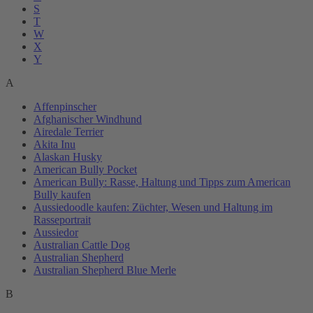
S
T
W
X
Y
A
Affenpinscher
Afghanischer Windhund
Airedale Terrier
Akita Inu
Alaskan Husky
American Bully Pocket
American Bully: Rasse, Haltung und Tipps zum American
Bully kaufen
Aussiedoodle kaufen: Züchter, Wesen und Haltung im
Rasseportrait
Aussiedor
Australian Cattle Dog
Australian Shepherd
Australian Shepherd Blue Merle
B